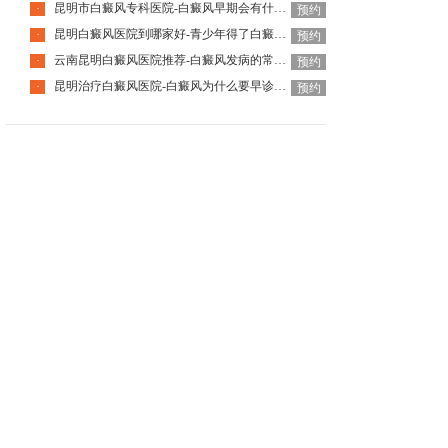
昆明市白癜风专科医院-白癜风早期会有什么症状
·
预约
昆明白癜风医院到哪家好-青少年得了白癜风该怎么科学治疗呢
·
预约
云南昆明白癜风医院推荐-白癜风发病的常见诱因是什么
·
预约
昆明治疗白癜风医院-白癜风为什么要早诊早治
·
预约