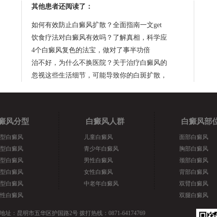
其他患者还阅读了：
如何有效防止白癜风扩散？全面指南一文get
饮食疗法对白癜风有效吗？了解真相，科学应
4个白癜风复色的法宝，做对了事半功倍
治不好，为什么不换医院？关于治疗白癜风的
忽视这些生活细节，可能导致你的白斑扩散，
癜风分型
白癜风人群
白癜风部
型白癜风
儿童白癜风
面部白癜风
型白癜风
青少年白癜风
胸部白癜风
型白癜风
男性白癜风
颈部白癜风
型白癜风
女性白癜风
背部白癜风
型白癜风
中老年白癜风
双臂白癜风
性白癜风
双腿白癜风
地址：昆明市五华区护国路2号 拨打热线：0871-64174769