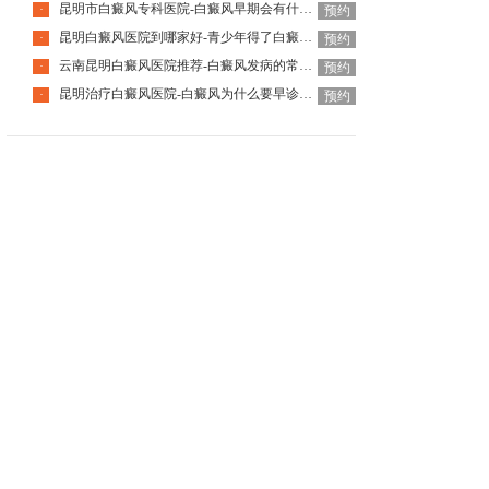
昆明市白癜风专科医院-白癜风早期会有什么症状
·
预约
昆明白癜风医院到哪家好-青少年得了白癜风该怎么科学治疗呢
·
预约
云南昆明白癜风医院推荐-白癜风发病的常见诱因是什么
·
预约
昆明治疗白癜风医院-白癜风为什么要早诊早治
·
预约