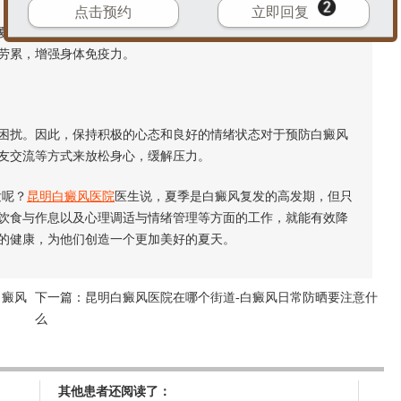
点击预约
立即回复
季，患者应多食用新鲜蔬菜和水果，补充足够的维生素和矿物
劳累，增强身体免疫力。
扰。因此，保持积极的心态和良好的情绪状态对于预防白癜风
友交流等方式来放松身心，缓解压力。
发呢？
昆明白癜风医院
医生说，夏季是白癜风复发的高发期，但只
饮食与作息以及心理调适与情绪管理等方面的工作，就能有效降
的健康，为他们创造一个更加美好的夏天。
白癜风
下一篇：
昆明白癜风医院在哪个街道-白癜风日常防晒要注意什
么
其他患者还阅读了：