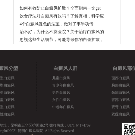
如何有效防止白癜风扩散？全面指南一文get
饮食疗法对白癜风有效吗？了解真相，科学应
4个白癜风复色的法宝，做对了事半功倍
治不好，为什么不换医院？关于治疗白癜风的
忽视这些生活细节，可能导致你的白斑扩散，
癜风分型
白癜风人群
白癜风部
型白癜风
儿童白癜风
面部白癜风
型白癜风
青少年白癜风
胸部白癜风
型白癜风
男性白癜风
颈部白癜风
型白癜风
女性白癜风
背部白癜风
型白癜风
中老年白癜风
双臂白癜风
性白癜风
双腿白癜风
地址：昆明市五华区护国路2号 拨打热线：0871-64174769
yright©2021 昆明白癜风医院. All Rights Reserved