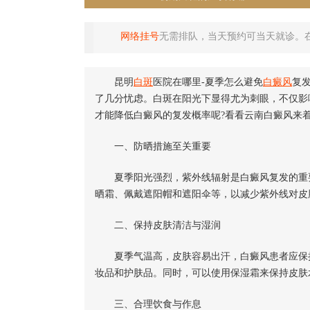
网络挂号
无需排队，当天预约可当天就诊。
昆明
白斑
医院在哪里-夏季怎么避免
白癜风
复
了几分忧虑。白斑在阳光下显得尤为刺眼，不仅影
才能降低白癜风的复发概率呢?看看云南白癜风来着
一、防晒措施至关重要
夏季阳光强烈，紫外线辐射是白癜风复发的重要
晒霜、佩戴遮阳帽和遮阳伞等，以减少紫外线对皮
二、保持皮肤清洁与湿润
夏季气温高，皮肤容易出汗，白癜风患者应保持
妆品和护肤品。同时，可以使用保湿霜来保持皮肤
三、合理饮食与作息