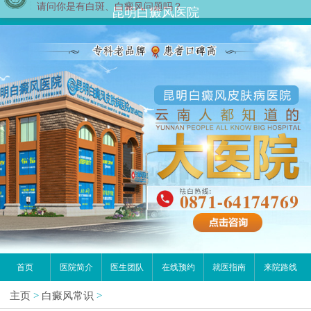
您好,这里是在线预约挂号平台！
昆明白癜风医院
请问你是有白斑、白癜风问题吗？
首页
医院简介
医生团队
在线预约
就医指南
来院路线
主页
>
白癜风常识
>