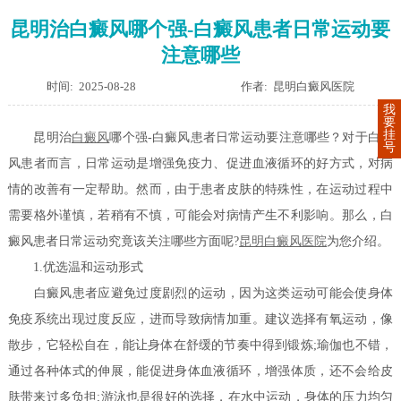
昆明治白癜风哪个强-白癜风患者日常运动要
注意哪些
时间: 2025-08-28
作者: 昆明白癜风医院
我
要
挂
昆明治
白癜风
哪个强-白癜风患者日常运动要注意哪些？对于白癜
号
风患者而言，日常运动是增强免疫力、促进血液循环的好方式，对病
情的改善有一定帮助。然而，由于患者皮肤的特殊性，在运动过程中
需要格外谨慎，若稍有不慎，可能会对病情产生不利影响。那么，白
癜风患者日常运动究竟该关注哪些方面呢?
昆明白癜风医院
为您介绍。
1.优选温和运动形式
白癜风患者应避免过度剧烈的运动，因为这类运动可能会使身体
免疫系统出现过度反应，进而导致病情加重。建议选择有氧运动，像
散步，它轻松自在，能让身体在舒缓的节奏中得到锻炼;瑜伽也不错，
通过各种体式的伸展，能促进身体血液循环，增强体质，还不会给皮
肤带来过多负担;游泳也是很好的选择，在水中运动，身体的压力均匀