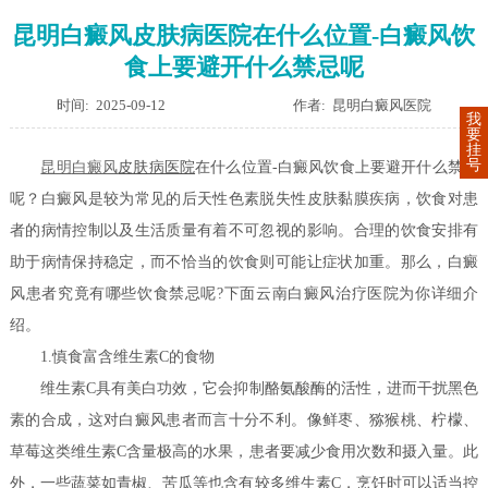
昆明白癜风皮肤病医院在什么位置-白癜风饮
食上要避开什么禁忌呢
时间: 2025-09-12
作者: 昆明白癜风医院
我
要
挂
号
昆明
白癜风
皮肤病医院
在什么位置-白癜风饮食上要避开什么禁忌
呢？白癜风是较为常见的后天性色素脱失性皮肤黏膜疾病，饮食对患
者的病情控制以及生活质量有着不可忽视的影响。合理的饮食安排有
助于病情保持稳定，而不恰当的饮食则可能让症状加重。那么，白癜
风患者究竟有哪些饮食禁忌呢?下面云南白癜风治疗医院为你详细介
绍。
1.慎食富含维生素C的食物
维生素C具有美白功效，它会抑制酪氨酸酶的活性，进而干扰黑色
素的合成，这对白癜风患者而言十分不利。像鲜枣、猕猴桃、柠檬、
草莓这类维生素C含量极高的水果，患者要减少食用次数和摄入量。此
外，一些蔬菜如青椒、苦瓜等也含有较多维生素C，烹饪时可以适当控