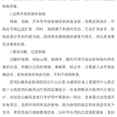
制食用量。
2.远离辛辣刺激性食物
辣椒、花椒、芥末等辛辣食物容易刺激皮肤，加重皮肤炎症，可
能会导致
白斑
扩散。同时，酒精属于刺激性饮品，它会扩张血管，影
响皮肤正常的代谢功能，阻碍黑色素细胞的修复与再生，所以患者要
坚决避免饮酒。
3.避免过酸、过甜食物
过酸的食物，例如山楂、杨梅等，酸性环境可能会影响体内黑色
素的合成。而糖分过高的食物，像糖果、糕点等，过量摄入会导致血
糖波动，影响身体的免疫功能，不利于病情恢复。
昆明白癜风皮肤病医院在什么位置-白癜风饮食上要避开什么禁忌
呢？云南昆明白癜风治疗医院温馨提示：饮食调整虽不能替代正规治
疗，但却是白癜风患者日常护理中重要的一部分。患者通过合理避开
饮食禁忌，选择对病情有益的食物，能为病情的稳定和改善提供有力
支持。希望患者们都能重视饮食，以科学合理的态度搭配膳食，更好