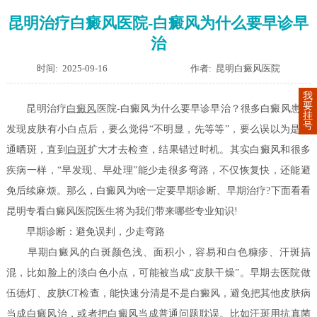
昆明治疗白癜风医院-白癜风为什么要早诊早
治
时间: 2025-09-16
作者: 昆明白癜风医院
我
要
昆明治疗
白癜风
医院-白癜风为什么要早诊早治？很多白癜风患者
挂
号
发现皮肤有小白点后，要么觉得“不明显，先等等”，要么误以为是普
通晒斑，直到
白斑
扩大才去检查，结果错过时机。其实白癜风和很多
疾病一样，“早发现、早处理”能少走很多弯路，不仅恢复快，还能避
免后续麻烦。那么，白癜风为啥一定要早期诊断、早期治疗?下面看看
昆明专看白癜风医院医生将为我们带来哪些专业知识!
早期诊断：避免误判，少走弯路
早期白癜风的白斑颜色浅、面积小，容易和白色糠疹、汗斑搞
混，比如脸上的淡白色小点，可能被当成“皮肤干燥”。早期去医院做
伍德灯、皮肤CT检查，能快速分清是不是白癜风，避免把其他皮肤病
当成白癜风治，或者把白癜风当成普通问题耽误。比如汗斑用抗真菌