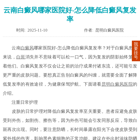
云南白癜风哪家医院好-怎么降低白癜风复发
率
时间: 2025-11-10
作者: 昆明白癜风医院
我
云南
白癜风
哪家医院好-怎么降低白癜风复发率？对于白癜风患者
要
挂
来说，
白斑
消失并不意味着可以松一口气，因为复发的阴影始终笼罩
号
着他们。白癜风复发不仅会让之前的治疗成果付诸东流，还可能引发
更严重的皮肤问题。要想真正告别白癜风的纠缠，就需要全面了解降
低复发率的有效途径，为健康保驾护航。下面请看
昆明白癜风医院
的
介绍。
注重日常护理
皮肤的日常护理对降低白癜风复发率至关重要。患者应避免皮肤
受到外伤，如割伤、擦伤等，因为外伤可能会引发同形反应，导致白
斑再次出现。同时，要注意防晒，长时间暴露在阳光下会使皮肤受到
紫外线的伤害，影响黑色素细胞的正常功能。建议在外出时涂抹防晒