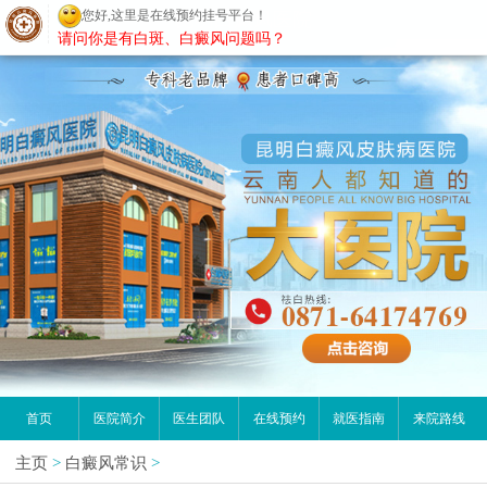
您好,这里是在线预约挂号平台！
昆明白癜风医院
请问你是有白斑、白癜风问题吗？
首页
医院简介
医生团队
在线预约
就医指南
来院路线
主页
>
白癜风常识
>