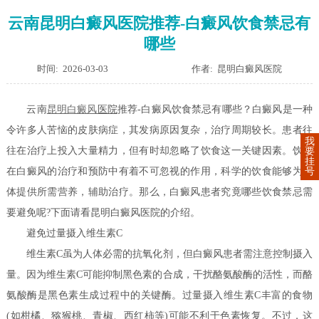
云南昆明白癜风医院推荐-白癜风饮食禁忌有
哪些
时间: 2026-03-03
作者: 昆明白癜风医院
云南
昆明
白癜风
医院
推荐-白癜风饮食禁忌有哪些？白癜风是一种
令许多人苦恼的皮肤病症，其发病原因复杂，治疗周期较长。患者往
我
往在治疗上投入大量精力，但有时却忽略了饮食这一关键因素。饮食
要
挂
在白癜风的治疗和预防中有着不可忽视的作用，科学的饮食能够为身
号
体提供所需营养，辅助治疗。那么，白癜风患者究竟哪些饮食禁忌需
要避免呢?下面请看昆明白癜风医院的介绍。
避免过量摄入维生素C
维生素C虽为人体必需的抗氧化剂，但白癜风患者需注意控制摄入
量。因为维生素C可能抑制黑色素的合成，干扰酪氨酸酶的活性，而酪
氨酸酶是黑色素生成过程中的关键酶。过量摄入维生素C丰富的食物
(如柑橘、猕猴桃、青椒、西红柿等)可能不利于色素恢复。不过，这