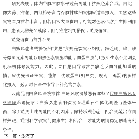
研究表明，体内谷胱甘肽水平过高可能干扰黑色素合成。因此，
像大蒜、洋葱、西红柿等富含谷胱甘肽的食物应适量摄入。虽然这些
食物本身营养丰富，但若日常大量食用，可能对色素代谢产生抑制作
用。患者无需完全戒除，但可注意均衡搭配，避免偏食。
避免偏食与营养不良
白癜风患者需警惕的“禁忌”实则是饮食不均衡。缺乏铜、锌、铁
等微量元素可能影响黑色素细胞功能，而蛋白质与B族维生素不足则会
削弱机体修复能力。因此，盲目忌口导致营养缺乏反而可能加重病
情。应优先保证主食、蔬菜、优质蛋白(如豆类、瘦肉、鸡蛋)的多样
化摄入，必要时在医生指导下补充营养素。
云南昆明白癜风医院推荐-白癜风饮食禁忌有哪些？
昆明白癜风专
科医院
温馨提示：白癜风患者的饮食管理重在个体化调整与整体平
衡。除了避免上述可能的不利因素，保持乐观心态、配合规范治疗同
样关键。通过科学饮食与健康生活相结合，才能为病情稳定创造有利
条件。
下一篇：没有了