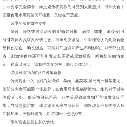
并非要求完全禁食，而是避免将其作为补充剂大量服用，日常饮食中
适量食用水果蔬菜仍可接受，关键在于适度。
减少辛辣刺激性食物
辛辣、燥热或过度刺激的食物(如辣椒、酒类、咖啡、浓茶等)可
能引发体内炎症反应或过敏，加重免疫紊乱。中医理论认为此类食物
易耗伤阴血，助长湿热，可能对气血调和产生不利影响。对于部分患
者，刺激性食物还可能引发皮肤不适或应激反应，间接影响病情稳
定。建议以清淡、温和的饮食为主，减少身体负担。
谨慎对待“发物”及易过敏食物
传统观念中的“发物”(如海鲜、羊肉、韭菜等)虽无统一科学定论，
但部分患者可能因个体差异，在食用后出现病情波动。尤其对于过敏
体质者，虾、蟹等海鲜或芒果、花生等易致敏食物可能激发免疫异
常，导致
白斑
扩散。建议患者观察自身反应，如发现某种食物摄入后
症状加重，应暂时避免，并咨询医生进行排查。
限制富含谷胱甘肽的食物