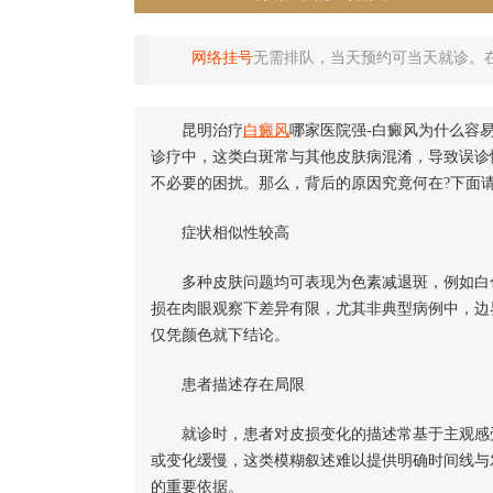
网络挂号
无需排队，当天预约可当天就诊。
昆明治疗
白癜风
哪家医院强-白癜风为什么容
诊疗中，这类白斑常与其他皮肤病混淆，导致误诊
不必要的困扰。那么，背后的原因究竟何在?下面
症状相似性较高
多种皮肤问题均可表现为色素减退斑，例如白色
损在肉眼观察下差异有限，尤其非典型病例中，边
仅凭颜色就下结论。
患者描述存在局限
就诊时，患者对皮损变化的描述常基于主观感受，
或变化缓慢，这类模糊叙述难以提供明确时间线与
的重要依据。