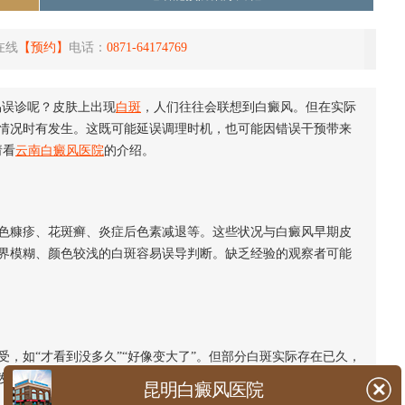
在线
【预约】
电话：
0871-64174769
易误诊呢？皮肤上出现
白斑
，人们往往会联想到白癜风。但在实际
情况时有发生。这既可能延误调理时机，也可能因错误干预带来
请看
云南白癜风医院
的介绍。
糠疹、花斑癣、炎症后色素减退等。这些状况与白癜风早期皮
界模糊、颜色较浅的白斑容易误导判断。缺乏经验的观察者可能
如“才看到没多久”“好像变大了”。但部分白斑实际存在已久，
发展轨迹。而病史细节恰恰是区分白癜风与其他一过性色素障碍
昆明白癜风医院