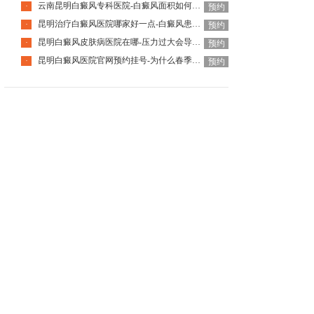
云南昆明白癜风专科医院-白癜风面积如何评估大小
·
预约
昆明治疗白癜风医院哪家好一点-白癜风患者如何应对心理压力
·
预约
昆明白癜风皮肤病医院在哪-压力过大会导致白癜风恶化吗
·
预约
昆明白癜风医院官网预约挂号-为什么春季白癜风更明显
·
预约