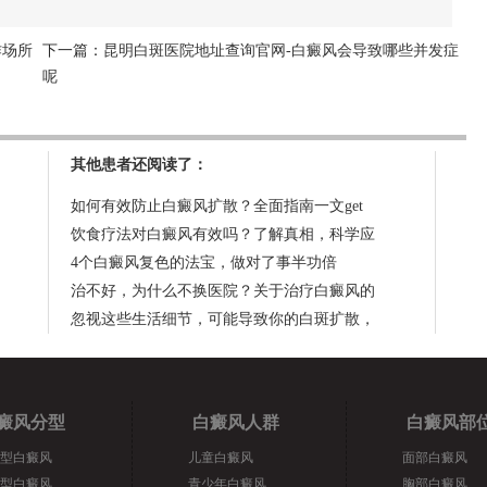
作场所
下一篇：
昆明白斑医院地址查询官网-白癜风会导致哪些并发症
呢
其他患者还阅读了：
如何有效防止白癜风扩散？全面指南一文get
饮食疗法对白癜风有效吗？了解真相，科学应
4个白癜风复色的法宝，做对了事半功倍
治不好，为什么不换医院？关于治疗白癜风的
忽视这些生活细节，可能导致你的白斑扩散，
癜风分型
白癜风人群
白癜风部
型白癜风
儿童白癜风
面部白癜风
型白癜风
青少年白癜风
胸部白癜风