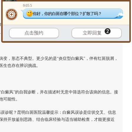
9:05:5
你好，你的白斑在哪个部位？扩散了吗？
下通常呈现亮蓝白色荧光。然而，某些真菌感染、化学性白斑
、病史追问和全身皮损分布分析，便可能得出片面结论。
点击预约
立即回复
变，形态不典型。更少见的是“炎症型白癜风”，伴有红斑脱屑，
医生也存在辨识挑战。
白癜风”的自我诊断，并在描述时无意中筛选符合该病的信息。接
他可能性。
误诊呢？昆明白斑医院温馨提示：白癜风误诊是症状交叉、信息
保持开放鉴别思路、结合临床经验与适当辅助检查，才能更接近