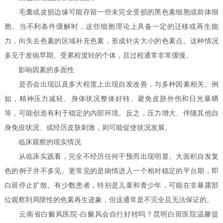
毛囊或皮损边缘可能存留一些未完全受损的黑色素细胞或前体细
胞。当不利条件缓解时，这些细胞理论上具备一定的迁移或再生能
力，向失去色素的区域补充色素，形成针尖大小的色素点。这种情况
多见于发病早期、受累程度轻的个体，且过程通常非常缓慢。
影响因素的多面性
是否会出现以及多大程度上出现自发改善，与多种因素相关。例
如，精神压力减轻、身体状况整体好转、避免皮肤外伤和日光暴晒
等，可能创造有利于稳定的内部环境。反之，压力增大、伴随其他自
身免疫状况、或经历皮肤刺激，则可能促使状况发展。
临床观察的现实情况
从临床实践看，完全不经历任何干预而出现明显、大面积自发复
色的例子并不多见。更常见的是病情进入一个相对稳定的平台期，即
白斑停止扩散。有少数患者，特别是儿童和青少年，可能在非暴露部
位观察到局限性的色素再生迹象，但这通常是不完全且无法保证的。
云南省白癜风医院-白癜风会自行好转吗？昆明白斑医院温馨提