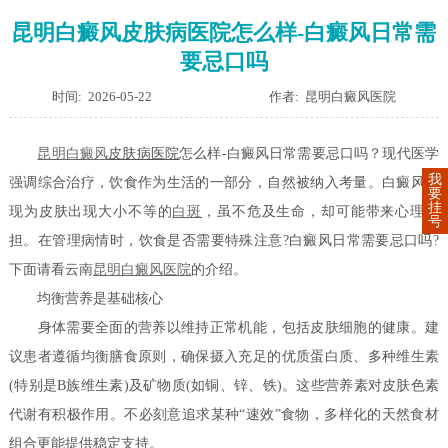
昆明白癜风皮肤病医院怎么样-白癜风日常需
要忌口吗
时间: 2026-05-22
作者: 昆明白癜风医院
昆明
白癜风
皮肤病医院
怎么样-白癜风日常需要忌口吗？现代医学
我
强调综合治疗，饮食作为生活的一部分，自然被纳入考量。白癜风表
要
挂
现为皮肤出现大小不等的
白斑
，虽不危及生命，却可能带来心理负
号
担。在管理病情时，饮食是否需要特殊注意?白癜风日常需要忌口吗?
下面请看云南
昆明白癜风医院
的介绍。
均衡营养是基础核心
身体需要全面的营养以维持正常机能，包括皮肤细胞的健康。建
议患者遵循均衡膳食原则，确保摄入充足的优质蛋白质、多种维生素
(特别是B族维生素)及矿物质(如铜、锌、铁)。这些营养素对皮肤色素
代谢有积极作用。不必刻意追求某种“速效”食物，多样化的天然食材
组合更能提供稳定支持。