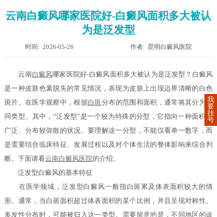
云南白癜风哪家医院好-白癜风面积多大被认
为是泛发型
时间: 2026-05-26
作者: 昆明白癜风医院
云南
白癜风
哪家医院好-白癜风面积多大被认为是泛发型？白癜风
是一种皮肤色素脱失的常见情况，表现为皮肤上出现边界清晰的白色
我
斑片。在医学观察中，根据
白斑
分布的范围和面积，通常将其分为不
要
挂
同类型。其中，“泛发型”是一个较为特殊的分型，它指向一种面积较
号
广泛、分布较弥散的状况。要理解这一分型，不能仅看单一数字，而
是需要结合临床特征、发展过程以及对个体生活的整体影响来综合判
断。下面请看
云南白癜风医院
的介绍。
泛发型白癜风的基本特征
在医学领域，泛发型白癜风一般指白斑累及体表面积较大的情
形。通常，当白斑面积超过体表面积的某个比例，并且呈现对称性、
多发性分布时，可能被归入这一类型。需要留意的是，不同地区的诊