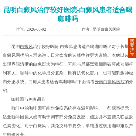
昆明白癜风治疗较好医院-白癜风患者适合喝
咖啡吗
时间: 2026-06-02
作者: 昆明白癜风医院
我
要
昆明
白癜风
治疗较好医院-白癜风患者适合喝咖啡吗？对于长期受
挂
号
白癜风困扰的人群来说，日常饮食的选择往往更为谨慎。本病以皮肤
出现界限清晰的白色斑块为特征，可能与局部黑素细胞破坏或功能抑
制有关。咖啡中的化学成分复杂，既有抗氧化潜力，也可能刺激神经
内分泌系统。白癜风患者适合喝咖啡吗?下面请看
云南白癜风医院
的介
绍。
咖啡因与免疫调节
咖啡中的咖啡因可能对免疫系统存在温和影响。一些观察提示，
适量咖啡因摄入或有助于调节部分免疫反应，但这并不直接关联皮肤
色素变化。对于白癜风，其免疫环节复杂，单纯通过饮用咖啡难以产
生明确改变。