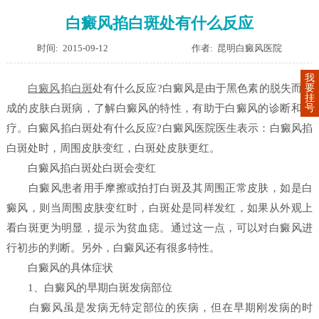
白癜风掐白斑处有什么反应
时间: 2015-09-12
作者: 昆明白癜风医院
我
要
白癜风
掐
白斑
处有什么反应?白癜风是由于黑色素的脱失而造
挂
号
成的皮肤白斑病，了解白癜风的特性，有助于白癜风的诊断和治
疗。白癜风掐白斑处有什么反应?白癜风医院医生表示：白癜风掐
白斑处时，周围皮肤变红，白斑处皮肤更红。
白癜风掐白斑处白斑会变红
白癜风患者用手摩擦或拍打白斑及其周围正常皮肤，如是白
癜风，则当周围皮肤变红时，白斑处是同样发红，如果从外观上
看白斑更为明显，提示为贫血痣。通过这一点，可以对白癜风进
行初步的判断。另外，白癜风还有很多特性。
白癜风的具体症状
1、白癜风的早期白斑发病部位
白癜风虽是发病无特定部位的疾病，但在早期刚发病的时