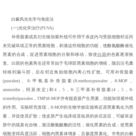
白癜风光化学与免疫法
(一)光化学治疗(PUVA)
补骨脂素或其衍生物加紫外线可作用于表皮内与受损细胞邻近尚
未完破坏或正常的黑素细胞，刺激这些细胞的功能，使酪氨酸酶催化
黑素的合成，促进黑素细胞的分裂和移动，致使
白斑
的色素逐渐恢
复。白斑的色素再生还常常始于毛球部黑素细胞的增殖，随后沿毛囊
转移到漏斗部，后在邻近角朊细胞内离心性扩散。可用补骨脂素
(psoralen)、8-甲氧基补骨脂素(8-methoxypsoralen，8-MOP，
ammoidin，阿莫依定)和4，5，8-三甲基补骨脂素(4，5，8-
trimethylpsoralen，TMP)8-MOP并有能直接产生黑素，但能加强紫外线
的作用。实验研究发现，8-MOP的生物学效应能将还原黑素氧化为黑
素，并促使其扩散；使皮肤产生临床或亚临床的炎症反应，可破坏皮
肤中的巯基化合物，激活酪氨酸酶的活性，催化黑素的合成；使黑素
细胞变得高度活跃，细胞内黑素体增多，且极度黑素化。市售的白癜