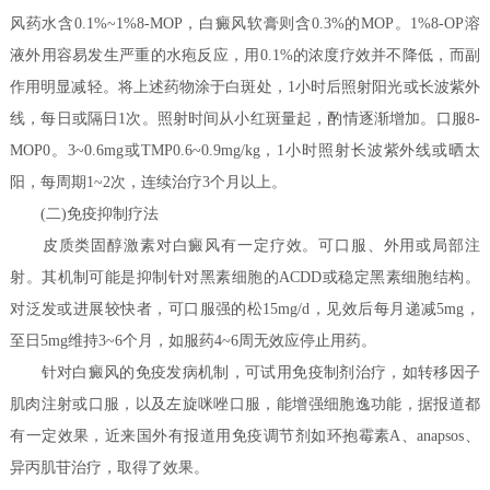
风药水含0.1%~1%8-MOP，白癜风软膏则含0.3%的MOP。1%8-OP溶
液外用容易发生严重的水疱反应，用0.1%的浓度疗效并不降低，而副
作用明显减轻。将上述药物涂于白斑处，1小时后照射阳光或长波紫外
线，每日或隔日1次。照射时间从小红斑量起，酌情逐渐增加。口服8-
MOP0。3~0.6mg或TMP0.6~0.9mg/kg，1小时照射长波紫外线或晒太
阳，每周期1~2次，连续治疗3个月以上。
(二)免疫抑制疗法
皮质类固醇激素对白癜风有一定疗效。可口服、外用或局部注
射。其机制可能是抑制针对黑素细胞的ACDD或稳定黑素细胞结构。
对泛发或进展较快者，可口服强的松15mg/d，见效后每月递减5mg，
至日5mg维持3~6个月，如服药4~6周无效应停止用药。
针对白癜风的免疫发病机制，可试用免疫制剂治疗，如转移因子
肌肉注射或口服，以及左旋咪唑口服，能增强细胞逸功能，据报道都
有一定效果，近来国外有报道用免疫调节剂如环抱霉素A、anapsos、
异丙肌苷治疗，取得了效果。