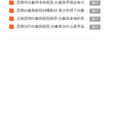
昆明市白癜风专科医院-白癜风早期会有什么症状
·
预约
昆明白癜风医院到哪家好-青少年得了白癜风该怎么科学治疗呢
·
预约
云南昆明白癜风医院推荐-白癜风发病的常见诱因是什么
·
预约
昆明治疗白癜风医院-白癜风为什么要早诊早治
·
预约