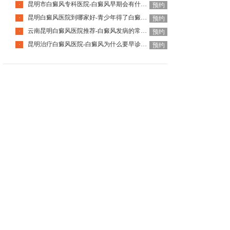
昆明市白癜风专科医院-白癜风早期会有什么症状
·
预约
昆明白癜风医院到哪家好-青少年得了白癜风该怎么科学治疗呢
·
预约
云南昆明白癜风医院推荐-白癜风发病的常见诱因是什么
·
预约
昆明治疗白癜风医院-白癜风为什么要早诊早治
·
预约