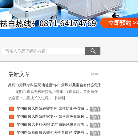
最新文章
MORE
昆明白癜风专科医院地址查询-白癜风对儿童会有什么危害
昆明白癜风专科医院地址查询-白癜风对儿童会有什
么危害？儿童成长的过程，...
[详细]
昆明白癜风医院在哪里啊-怎样防止手背白癜风扩散呢
·
预约
昆明白癜风医院哪家专业-如何避免白癜风复发呢
·
预约
昆明白癜风专科医院-老年白癜风患者该怎么有效应对疾病
·
预约
昆明医院看白癜风哪个医生看得好-皮肤有白癜风后该怎么护理
·
预约