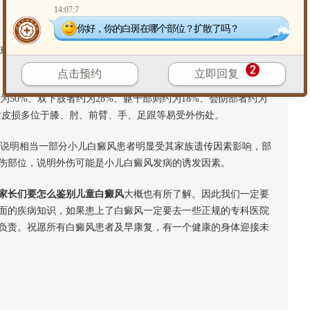
14:07:7
你好，你的白斑在哪个部位？扩散了吗？
现，10岁以前发病的，约占白癜风患者总人数七分之一，且患儿
点击预约
立即回复
50%、双下肢者约为28%、躯干部则约为18%、会阴部者约为
发皮损多位于膝、肘、前臂、手、足跟等易受外伤处。
说明相当一部分小儿白癜风患者明显受其家族遗传因素影响，部
伤部位，说明外伤可能是小儿白癜风发病的诱发因素。
家长们要怎么鉴别儿童白癜风
大概也有所了解。因此我们一定要
面的疾病知识，如果患上了白癜风一定要去一些正规的专科医院
负责。祝愿所有白癜风患者及早康复，有一个健康的身体迎接未