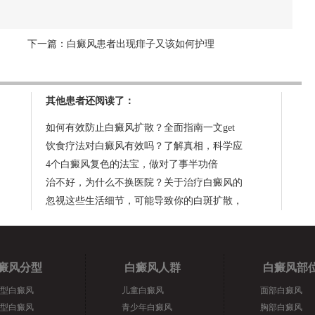
下一篇：
白癜风患者出现痱子又该如何护理
其他患者还阅读了：
如何有效防止白癜风扩散？全面指南一文get
饮食疗法对白癜风有效吗？了解真相，科学应
4个白癜风复色的法宝，做对了事半功倍
治不好，为什么不换医院？关于治疗白癜风的
忽视这些生活细节，可能导致你的白斑扩散，
癜风分型
白癜风人群
白癜风部
型白癜风
儿童白癜风
面部白癜风
型白癜风
青少年白癜风
胸部白癜风