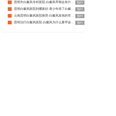
昆明市白癜风专科医院-白癜风早期会有什么症状
·
预约
昆明白癜风医院到哪家好-青少年得了白癜风该怎么科学治疗呢
·
预约
云南昆明白癜风医院推荐-白癜风发病的常见诱因是什么
·
预约
昆明治疗白癜风医院-白癜风为什么要早诊早治
·
预约