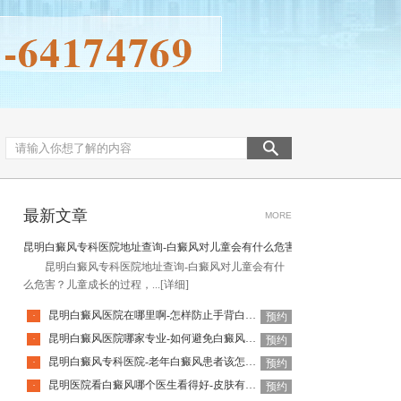
最新文章
MORE
昆明白癜风专科医院地址查询-白癜风对儿童会有什么危害
昆明白癜风专科医院地址查询-白癜风对儿童会有什
么危害？儿童成长的过程，...
[详细]
昆明白癜风医院在哪里啊-怎样防止手背白癜风扩散呢
·
预约
昆明白癜风医院哪家专业-如何避免白癜风复发呢
·
预约
昆明白癜风专科医院-老年白癜风患者该怎么有效应对疾病
·
预约
昆明医院看白癜风哪个医生看得好-皮肤有白癜风后该怎么护理
·
预约