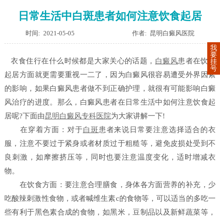
日常生活中白斑患者如何注意饮食起居
时间: 2021-05-05
作者: 昆明白癜风医院
我
要
衣食住行在什么时候都是大家关心的话题，
白癜风
患者在饮食
挂
号
起居方面就更需要重视一二了，因为白癜风很容易遭受外界因素
的影响，如果白癜风患者做不到正确护理，就很有可能影响白癜
风治疗的进度。那么，白癜风患者在日常生活中如何注意饮食起
居呢?下面由
昆明白癜风专科医院
为大家讲解一下!
在穿着方面：对于
白斑
患者来说日常要注意选择适合的衣
服，注意不要过于紧身或者材质过于粗糙等，避免皮损处受到不
良刺激，如摩擦挤压等，同时也要注意温度变化，适时增减衣
物。
在饮食方面：要注意合理膳食，身体各方面营养的补充，少
吃酸辣刺激性食物，或者喊维生素c的食物等，可以适当的多吃一
些有利于黑色素合成的食物，如黑米，豆制品以及新鲜蔬菜等，