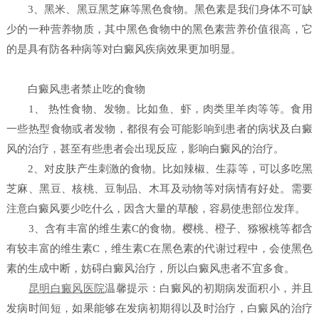
3、黑米、黑豆黑芝麻等黑色食物。黑色素是我们身体不可缺
少的一种营养物质，其中黑色食物中的黑色素营养价值很高，它
的是具有防各种病等对白癜风疾病效果更加明显。
白癜风患者禁止吃的食物
1、 热性食物、发物。比如鱼、虾，肉类里羊肉等等。食用
一些热型食物或者发物，都很有会可能影响到患者的病状及白癜
风的治疗，甚至有些患者会出现反应，影响白癜风的治疗。
2、对皮肤产生刺激的食物。比如辣椒、生蒜等，可以多吃黑
芝麻、黑豆、核桃、豆制品、木耳及动物等对病情有好处。需要
注意白癜风要少吃什么，因含大量的草酸，容易使患部位发痒。
3、含有丰富的维生素C的食物。樱桃、橙子、猕猴桃等都含
有较丰富的维生素C，维生素C在黑色素的代谢过程中，会使黑色
素的生成中断，妨碍白癜风治疗，所以白癜风患者不宜多食。
昆明白癜风医院
温馨提示：白癜风的初期病发面积小，并且
发病时间短，如果能够在发病初期得以及时治疗，白癜风的治疗