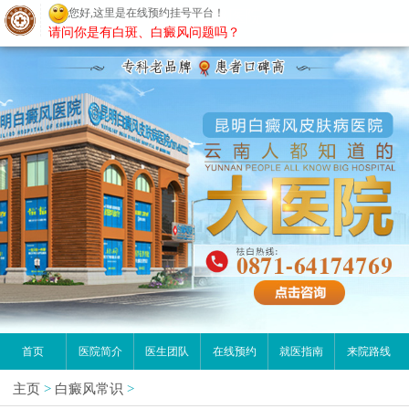
您好,这里是在线预约挂号平台！
昆明白癜风医院
请问你是有白斑、白癜风问题吗？
首页
医院简介
医生团队
在线预约
就医指南
来院路线
主页
>
白癜风常识
>