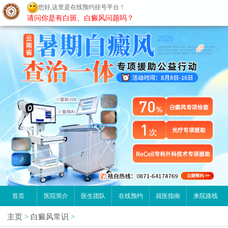
您好,这里是在线预约挂号平台！
昆明白癜风医院
请问你是有白斑、白癜风问题吗？
首页
医院简介
医生团队
在线预约
就医指南
来院路线
主页
>
白癜风常识
>