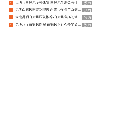
昆明市白癜风专科医院-白癜风早期会有什么症状
·
预约
昆明白癜风医院到哪家好-青少年得了白癜风该怎么科学治疗呢
·
预约
云南昆明白癜风医院推荐-白癜风发病的常见诱因是什么
·
预约
昆明治疗白癜风医院-白癜风为什么要早诊早治
·
预约