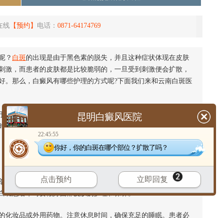
在线
【预约】
电话：
0871-64174769
呢？
白斑
的出现是由于黑色素的脱失，并且这种症状体现在皮肤
刺激，而患者的皮肤都是比较脆弱的，一旦受到刺激便会扩散，
好。那么，白癜风有哪些护理的方式呢?下面我们来和云南白斑医
急性进展期，此时长时间的强烈阳光直射会严重影响面部白斑
昆明白癜风医院
时要减少和避免阳光的直射。
22:45:55
你好，你的白斑在哪个部位？扩散了吗？
点击预约
立即回复
清洁卫生。面部白斑患者及时洗脸，洗掉面部多余的油污，水
白斑患者平时要做好面部皮肤的护理和保养。
化妆品或外用药物。注意休息时间，确保充足的睡眠。患者必