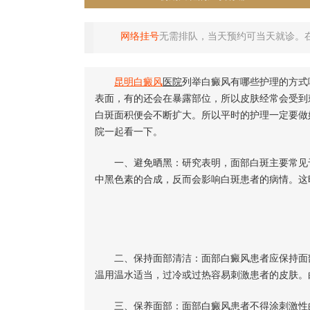
网络挂号
无需排队，当天预约可当天就诊。
昆明
白癜风
医院
列举白癜风有哪些护理的方式
表面，有的还会在暴露部位，所以皮肤经常会受到
白斑面积便会不断扩大。所以平时的护理一定要做
院一起看一下。
一、避免晒黑：研究表明，面部白斑主要常见于
中黑色素的合成，反而会影响白斑患者的病情。这
二、保持面部清洁：面部白癜风患者应保持面部
温用温水适当，过冷或过热容易刺激患者的皮肤。
三、保养面部：面部白癜风患者不得涂刺激性的