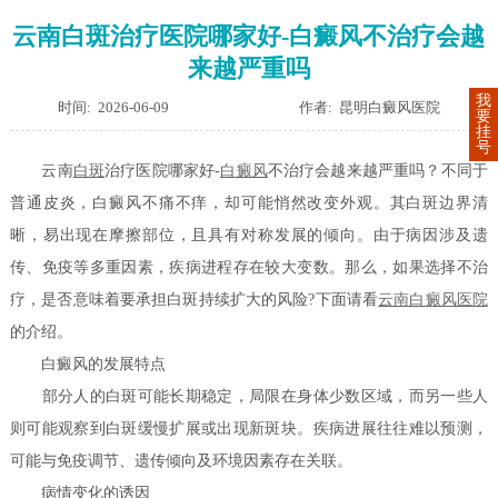
云南白斑治疗医院哪家好-白癜风不治疗会越
来越严重吗
我
时间: 2026-06-09
作者: 昆明白癜风医院
要
挂
号
云南
白斑
治疗医院哪家好-
白癜风
不治疗会越来越严重吗？不同于
普通皮炎，白癜风不痛不痒，却可能悄然改变外观。其白斑边界清
晰，易出现在摩擦部位，且具有对称发展的倾向。由于病因涉及遗
传、免疫等多重因素，疾病进程存在较大变数。那么，如果选择不治
疗，是否意味着要承担白斑持续扩大的风险?下面请看
云南白癜风医院
的介绍。
白癜风的发展特点
部分人的白斑可能长期稳定，局限在身体少数区域，而另一些人
则可能观察到白斑缓慢扩展或出现新斑块。疾病进展往往难以预测，
可能与免疫调节、遗传倾向及环境因素存在关联。
病情变化的诱因