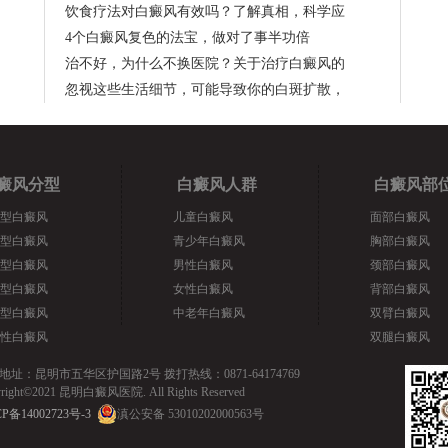
饮食疗法对白癜风有效吗？了解真相，科学应
4个白癜风复色的法宝，做对了事半功倍
治不好，为什么不换医院？关于治疗白癜风的
忽视这些生活细节，可能导致你的白斑扩散，
癜风分型
白癜风人群
白癜风部
型白癜风
儿童白癜风
面部白癜风
型白癜风
青少年白癜风
胸部白癜风
型白癜风
男性白癜风
颈部白癜风
型白癜风
女性白癜风
背部白癜风
型白癜风
中老年白癜风
双臂白癜风
性白癜风
双腿白癜风
地址：昆明市五华区护国路2号 拨打热线：0871-64174769
yright©2021 昆明白癜风医院. All Rights Reserved
P备14002723号-3
滇公安备 53010202000563号