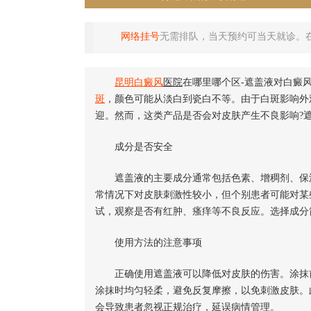
网络挂号
无需排队，当天预约可当天就诊。
昆明
白癜风
医院
在哪里哪个区-遮盖液对白癜
斑
，颜色可能从淡白到瓷白不等。由于白斑影响外
迎。然而，这类产品是否会对皮肤产生不良影响?
成分是否安全
遮盖液的主要成分通常包括色素、增稠剂、保湿
常情况下对皮肤刺激性较小，但个别患者可能对某
试，观察是否有红肿、瘙痒等不良反应。选择成分
使用方法的注意事项
正确使用遮盖液可以降低对皮肤的伤害。涂抹前
涂抹时均匀轻柔，避免反复摩擦，以免刺激皮肤。
会导致患者忽视正规治疗，延误病情管理。