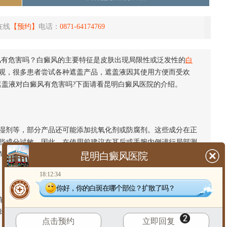
在线
【预约】
电话：
0871-64174769
风有危害吗？白癜风的主要特征是皮肤出现局限性或泛发性的
白
观，很多患者尝试各种遮盖产品，遮盖液因其使用方便而受欢
遮盖液对白癜风有危害吗?下面请看昆明白癜风医院的介绍。
剂等，部分产品还可能添加抗氧化剂或防腐剂。这些成分在正
些成分过敏。因此，在使用前建议在耳后或手腕内侧进行局部测
简单、标注清晰的产品，可以减少过敏的风险。
昆明白癜风医院
18:12:34
你好，你的白斑在哪个部位？扩散了吗？
应清洁皮肤，确保干燥无油脂，避免在破损或炎症区域使用。
此外，遮盖液并非治疗药物，仅能暂时改善外观，长期依赖可能
点击预约
立即回复