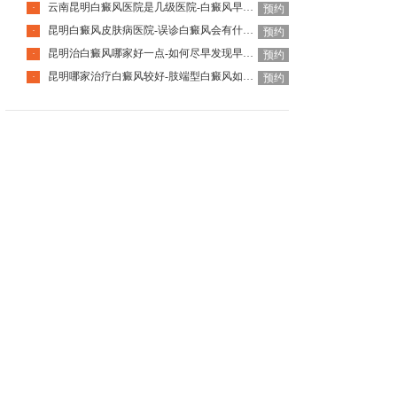
云南昆明白癜风医院是几级医院-白癜风早期白斑如何辨认
·
预约
昆明白癜风皮肤病医院-误诊白癜风会有什么危害
·
预约
昆明治白癜风哪家好一点-如何尽早发现早期白癜风
·
预约
昆明哪家治疗白癜风较好-肢端型白癜风如何防止蔓延
·
预约