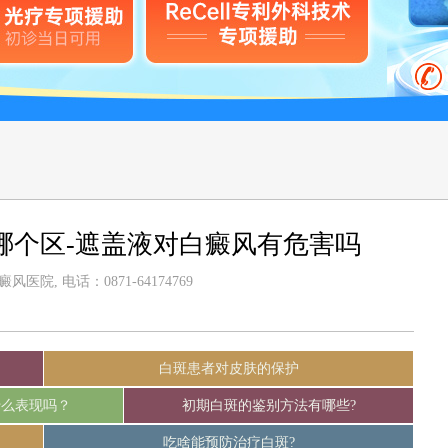
哪个区-遮盖液对白癜风有危害吗
医院, 电话：0871-64174769
白斑患者对皮肤的保护
什么表现吗？
初期白斑的鉴别方法有哪些?
吃啥能预防治疗白斑?