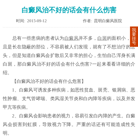
白癜风治不好的话会有什么伤害
时间: 2015-09-12
作者: 昆明白癜风医院
我
要
总有一些患病的患者认为
白癜风
并不多，
白斑
的面积小，并
挂
号
且是长在隐蔽的部位，不容易被人们发现，就有了不想治疗的念
头，但是知道白癜风会扩散后又非常的担心，生怕自己浑身长满
白斑，那白癜风治不好的话会有什么伤害?一起来看看详细的介
绍。
【白癜风治不好的话会有什么危害】
1、白癜风可诱发多种疾病，如恶性贫血、斑秃、银屑病、恶
性肿瘤、支气管哮喘、类风湿关节炎和白内障等疾病，以及并发
甲亢等疾病。
2、白癜风会影响患者的视力，容易引发白内障的产生。白癜
风会损害到虹膜，导致视力下降。严重的话还有可能造成性失
明。