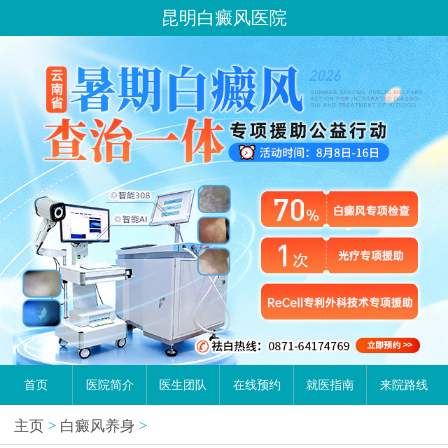
昆明白癜风医院
首页
医院简介
医生团队
在线预约
就医指南
来院路线
主页
>
白癜风养身
>