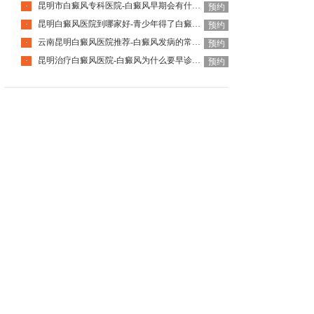
昆明市白癜风专科医院-白癜风早期会有什么症状
·
预约
昆明白癜风医院到哪家好-青少年得了白癜风该怎么科学治疗呢
·
预约
云南昆明白癜风医院推荐-白癜风发病的常见诱因是什么
·
预约
昆明治疗白癜风医院-白癜风为什么要早诊早治
·
预约