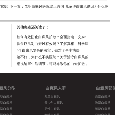
症状呢
下一篇：
昆明白癜风医院线上咨询-儿童得白癜风是因为什么呢
其他患者还阅读了：
如何有效防止白癜风扩散？全面指南一文get
饮食疗法对白癜风有效吗？了解真相，科学应
4个白癜风复色的法宝，做对了事半功倍
治不好，为什么不换医院？关于治疗白癜风的
忽视这些生活细节，可能导致你的白斑扩散，
癜风分型
白癜风人群
白癜风部
型白癜风
儿童白癜风
面部白癜风
型白癜风
青少年白癜风
胸部白癜风
型白癜风
男性白癜风
颈部白癜风