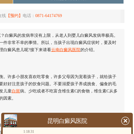
在线
【预约】
电话：
0871-64174769
呢？白癜风的发病率没有上限，从老人到婴儿白癜风发病率极高。
一件非常不幸的事情。所以，当孩子出现白癜风症状时，要及时
理白癜风患儿呢?接下来请看
云南白癜风医院
的介绍。
。许多小朋友喜欢吃零食，许多父母因为宠着孩子，就给孩子
要好好注意孩子的饮食问题。不要溺爱孩子养成挑食、偏食的毛
发儿童
白斑
病。少吃或者不吃富含维生素C的食物，维生素C从多
的因素。
昆明白癜风医院
防护措施。孩子的皮肤比较嫩，如果太阳过多的直射会给孩子
1:18:31
情加重。所以一定要做好防晒措施。避免阳光直射。预防白癜风