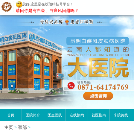
您好,这里是在线预约挂号平台！
昆明白癜风医院
请问你是有白斑、白癜风问题吗？
首页
医院简介
医生团队
在线预约
就医指南
来院路线
主页
>
颈部
>