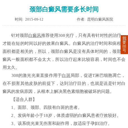
颈部白癜风需要多长时间
时间: 2015-09-12
作者: 昆明白癜风医院
针对颈部
白癜风
推荐使用308光疗，只有具有针对性的治疗，
我
要
才能在短的时间以好的效果白癜风。白癜风的治疗时间和病程、
挂
号
面积都是相关的，所以，颈部白癜风是没有具体时间的，颈部白
癜风一般面积都不会太大，所以治疗起来比较容易，时间也不会
用太久。
308的激光光束直接作用于
白斑
局部，促进T淋巴细胞凋亡，
在不损害其他皮肤的前提下，达到治疗目的，也就是说是针对白
癜风的发病原因，从根本上解决黑色素细胞被破坏的问题。
【适合人群】
1、面部、颈部、四肢有白斑的患者。
2、发病年龄小于18岁，体质虚弱的白癜风患者疗效较好。
3、该系统光束无伤害和副作用，故适应于孕妇治疗。