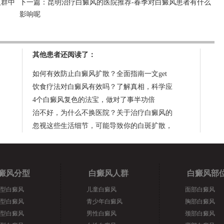
人群中
下一篇：
昆明治疗白癜风的医院推荐-春季对白癜风患者有什么
影响呢
其他患者还阅读了：
如何有效防止白癜风扩散？全面指南一文get
饮食疗法对白癜风有效吗？了解真相，科学应
4个白癜风复色的法宝，做对了事半功倍
治不好，为什么不换医院？关于治疗白癜风的
忽视这些生活细节，可能导致你的白斑扩散，
癜风分型
白癜风人群
白癜风部
型白癜风
儿童白癜风
面部白癜风
型白癜风
青少年白癜风
胸部白癜风
型白癜风
男性白癜风
颈部白癜风