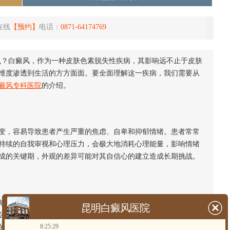
在线
【预约】
电话：
0871-64174769
么？白癜风，作为一种皮肤色素脱失性疾病，其影响远不止于皮肤
维度渗透到生活的方方面面。要全面理解这一疾病，我们需要从
癜风专科医院
的介绍。
，容易导致患者产生严重的焦虑、自卑和抑郁情绪。患者常常
持续的自我审视和心理压力，会极大地消耗心理能量，影响情绪
成的关键期，外观的差异可能对其自信心的建立造成长期挑战。
。患者可能会下意识地回避需要暴露皮肤的场合，如游泳、健
昆明白癜风医院
公众对疾病认知的不足，患者可能遭遇误解、好奇的打量甚至是
8:25:29
的倾向，可能使人际关系变得紧张，让患者感到孤独。