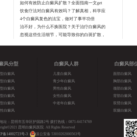
如何有效防止白癜风扩散？全面指南一文get
饮食疗法对白癜风有效吗？了解真相，科学应
4个白癜风复色的法宝，做对了事半功倍
治不好，为什么不换医院？关于治疗白癜风的
忽视这些生活细节，可能导致你的白斑扩散，
癜风分型
白癜风人群
白癜风部
型白癜风
儿童白癜风
面部白癜风
型白癜风
青少年白癜风
胸部白癜风
型白癜风
男性白癜风
颈部白癜风
型白癜风
女性白癜风
背部白癜风
型白癜风
中老年白癜风
双臂白癜风
性白癜风
双腿白癜风
地址：昆明市五华区护国路2号 拨打热线：0871-64174769
yright©2021 昆明白癜风医院. All Rights Reserved
P备14002723号-3
滇公安备 53010202000563号