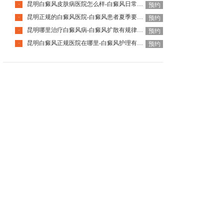
昆明白癜风皮肤病医院怎么样-白癜风日常需要忌口吗
·
预约
昆明正规的白癜风医院-白癜风患者夏季要注意什么
·
预约
昆明哪里治疗白癜风病-白癜风扩散有规律可循吗
·
预约
昆明白癜风正规医院在哪里-白癜风护理有哪些误区
·
预约